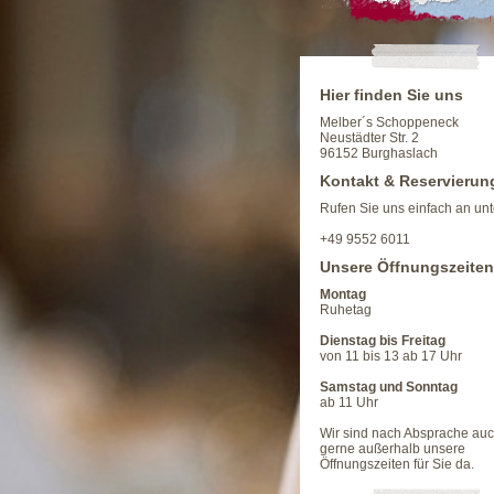
Hier finden Sie uns
Melber´s Schoppeneck
Neustädter Str. 2
96152 Burghaslach
Kontakt & Reservierun
Rufen Sie uns einfach an un
+49 9552 6011
Unsere Öffnungszeiten
Montag
Ruhetag
Dienstag bis Freitag
von 11 bis 13 ab 17 Uhr
Samstag und Sonntag
ab 11 Uhr
Wir sind nach Absprache au
gerne außerhalb unsere
Öffnungszeiten für Sie da.