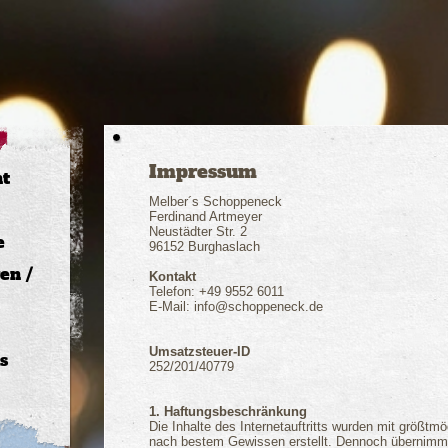
Impressum
nt
Melber´s Schoppeneck
Ferdinand Artmeyer
Neustädter Str. 2
e
96152 Burghaslach
en /
Kontakt
Telefon: +49 9552 6011
E-Mail: info@schoppeneck.de
Umsatzsteuer-ID
s
252/201/40779
1. Haftungsbeschränkung
Die Inhalte des Internetauftritts wurden mit größtmö
nach bestem Gewissen erstellt. Dennoch übernimmt