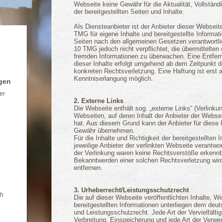
Webseite keine Gewähr für die Aktualität, Vollständi
der bereitgestellten Seiten und Inhalte.
Als Diensteanbieter ist der Anbieter dieser Websei
TMG für eigene Inhalte und bereitgestellte Informat
Seiten nach den allgemeinen Gesetzen verantwortli
10 TMG jedoch nicht verpflichtet, die übermittelten
fremden Informationen zu überwachen. Eine Entfer
dieser Inhalte erfolgt umgehend ab dem Zeitpunkt d
konkreten Rechtsverletzung. Eine Haftung ist erst 
Kenntniserlangung möglich.
gen
ter
2. Externe Links
Die Webseite enthält sog. „externe Links“ (Verlink
Webseiten, auf deren Inhalt der Anbieter der Webse
hat. Aus diesem Grund kann der Anbieter für diese 
Gewähr übernehmen.
Für die Inhalte und Richtigkeit der bereitgestellten 
jeweilige Anbieter der verlinkten Webseite verantwo
der Verlinkung waren keine Rechtsverstöße erkennb
Bekanntwerden einer solchen Rechtsverletzung wir
entfernen.
3. Urheberrecht/Leistungsschutzrecht
ch
Die auf dieser Webseite veröffentlichten Inhalte, W
bereitgestellten Informationen unterliegen dem deu
und Leistungsschutzrecht. Jede Art der Vervielfälti
Verbreitung, Einspeicherung und jede Art der Verwe