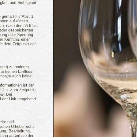
gkeit und Richtigkeit
te gemäß § 7 Abs. 1
ionen auf diesen
ch; nach den §§ 8 bis
 oder gespeicherten
nung oder Sperrung
er Kenntnis einer
ab dem Zeitpunkt der
ungen) zu anderen
ite keinen Einfluss
Inhalte auch keine
Informationen ist der
rtlich. Zum Zeitpunkt
ar. Bei
d der Link umgehend
erke und
tschen Urheberrecht
gung, Bearbeitung,
rtung außerhalb der