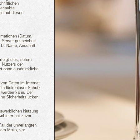
hriftlichen
erlaubte
en auf diesen
ormationen (Datum,
m Server gespeichert
 B. Name, Anschrift
olgt dies, sofern
s Nutzers der
et ohne ausdrückliche
 von Daten im Internet
 ein lückenloser Schutz
et werden kann. Der
che Sicherheitslücken
gewerblichen Nutzung
Anbieter hat zuvor
Fall der unverlangten
am-Mails, vor.