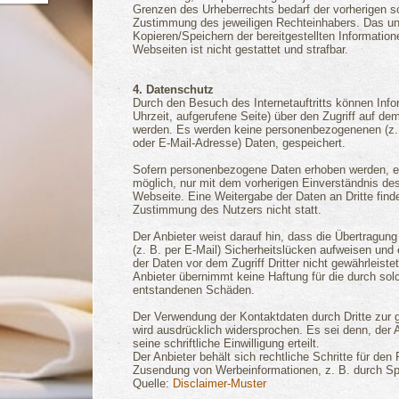
Grenzen des Urheberrechts bedarf der vorherigen sc
Zustimmung des jeweiligen Rechteinhabers. Das un
Kopieren/Speichern der bereitgestellten Information
Webseiten ist nicht gestattet und strafbar.
4. Datenschutz
Durch den Besuch des Internetauftritts können Inf
Uhrzeit, aufgerufene Seite) über den Zugriff auf de
werden. Es werden keine personenbezogenenen (z.
oder E-Mail-Adresse) Daten, gespeichert.
Sofern personenbezogene Daten erhoben werden, erf
möglich, nur mit dem vorherigen Einverständnis de
Webseite. Eine Weitergabe der Daten an Dritte find
Zustimmung des Nutzers nicht statt.
Der Anbieter weist darauf hin, dass die Übertragung
(z. B. per E-Mail) Sicherheitslücken aufweisen und
der Daten vor dem Zugriff Dritter nicht gewährleist
Anbieter übernimmt keine Haftung für die durch sol
entstandenen Schäden.
Der Verwendung der Kontaktdaten durch Dritte zur 
wird ausdrücklich widersprochen. Es sei denn, der 
seine schriftliche Einwilligung erteilt.
Der Anbieter behält sich rechtliche Schritte für den 
Zusendung von Werbeinformationen, z. B. durch Sp
Quelle:
Disclaimer-Muster