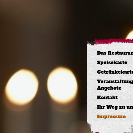
Das Restaura
Speisekarte
Getränkekart
Veranstaltung
Angebote
Kontakt
Ihr Weg zu un
Impressum